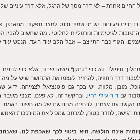
 החיים אחרת – לא דרך מסך של הרגל, אלא דרך עיניים של 
בדרכים מגוונות. יש מי שמיד נכנס למצב תפקוד, מתארגן, פו
התגובות לגיטימיות ונורמליות לחלוטין. מה שחשוב להבין ה
מים, הגוף כבר התייצב – אבל הלב עוד רועד. הנפש עוד
הליך טיפולי. לא כדי "לתקן" משהו שבור, אלא כדי להניח 
עבור דרך החוויה, להחזיר לעצמו את התחושה שיש על מה 
ל, מובן, מלווה. יש בכך גם פוטנציאל לצמיחה. ידוע ש
סבור גם
ד"ר עילי רחין
, ובהקשר זה, לא פעם, מצבי משבר רפ
 הקשר עם עצמנו, לבחינה מחודשת של מה חשוב באמת. אב
חות רגישה, לחדר בטוח, למרחב שמכיל את המורכבות האנושי
מית אינה חולשה. היא ביטוי לכך שאכפת לנו, שאנחנו