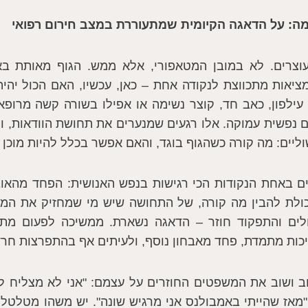
מה: על הדאגה הקיומית שמתעוררת במצב חירום רפואי
וצרים. לא במובן המטאפורי, אלא ממש. הגוף מאותת בא
אות מתכווצת לנקודה אחת – כאן, עכשיו, האם הכול יהיה 
עילפון, כאב חד, קוצר נשימה או אפילו בשורה קשה מרופא 
ם נפשית עמוקה. אלו רגעים שמנערים את תחושת הוודאות, 
ליים: מה קורה כשהגוף בוגד, והאם אפשר בכלל להיות מוכן 
עים באחת הנקודות הכי רגישות בנפש האנושית: הפחד מהאוב
ולת להבין מה קורה, של התחושה שיש מי שמחזיק את המוש
לים והתפקוד חוזר – הדאגה נשארת. ממשיכה לפעום מת
כות מתמדת, פחד מאבחון נוסף, ולעיתים אף בהתפרצות חרד
ב ושוב את המשפטים החוזרים על עצמם: "אני לא מצליח לחז
"מאז שהייתי באמבולנס אני מרגיש שונה". יש משהו מטלטל ב