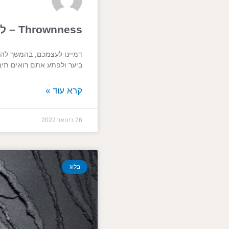
Thrownness – להיות "מושלכים" אל העולם / גדעון מנדה
דמיינו לעצמכם, בהמשך להג
ביער ולפתע אתם רואים תיב
קרא עוד »
26 בינואר 2022
בלוג